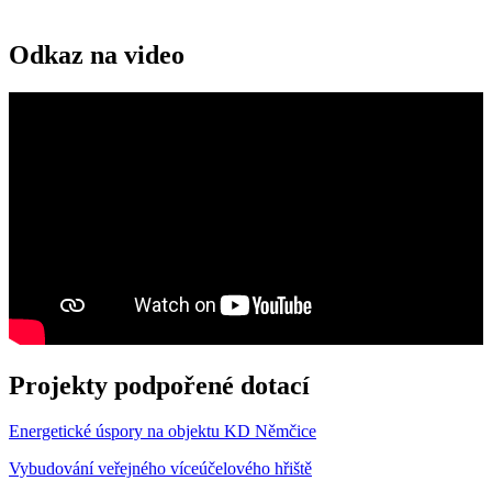
Odkaz na video
Projekty podpořené dotací
Energetické úspory na objektu KD Němčice
Vybudování veřejného víceúčelového hřiště