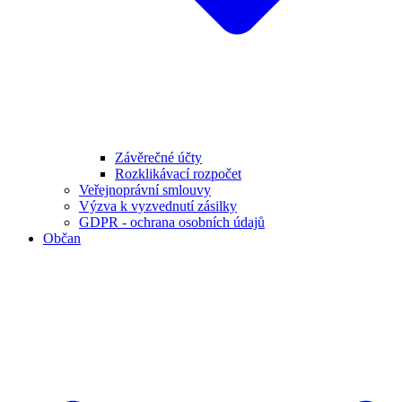
Závěrečné účty
Rozklikávací rozpočet
Veřejnoprávní smlouvy
Výzva k vyzvednutí zásilky
GDPR - ochrana osobních údajů
Občan