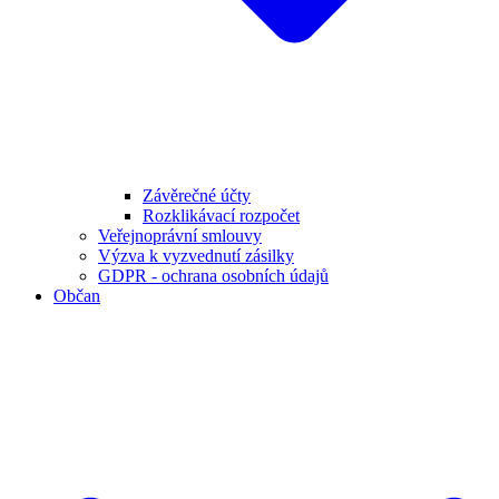
Závěrečné účty
Rozklikávací rozpočet
Veřejnoprávní smlouvy
Výzva k vyzvednutí zásilky
GDPR - ochrana osobních údajů
Občan