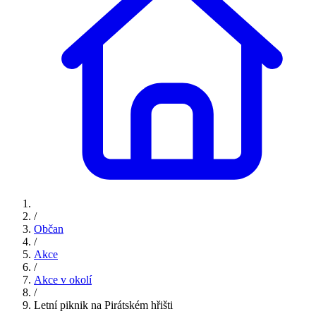
/
Občan
/
Akce
/
Akce v okolí
/
Letní piknik na Pirátském hřišti