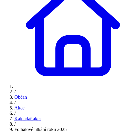
/
Občan
/
Akce
/
Kalendář akcí
/
Fotbalové utkání roku 2025