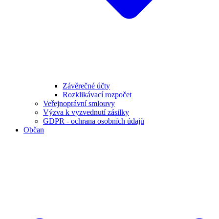
Závěrečné účty
Rozklikávací rozpočet
Veřejnoprávní smlouvy
Výzva k vyzvednutí zásilky
GDPR - ochrana osobních údajů
Občan