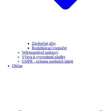
Závěrečné účty
Rozklikávací rozpočet
Veřejnoprávní smlouvy
Výzva k vyzvednutí zásilky
GDPR - ochrana osobních údajů
Občan