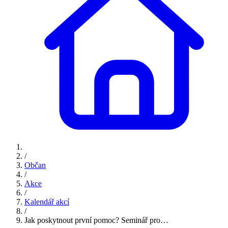
/
Občan
/
Akce
/
Kalendář akcí
/
Jak poskytnout první pomoc? Seminář pro…