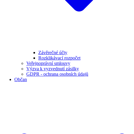
Závěrečné účty
Rozklikávací rozpočet
Veřejnoprávní smlouvy
Výzva k vyzvednutí zásilky
GDPR - ochrana osobních údajů
Občan