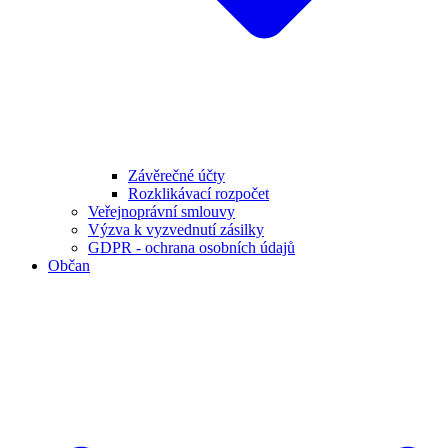
Závěrečné účty
Rozklikávací rozpočet
Veřejnoprávní smlouvy
Výzva k vyzvednutí zásilky
GDPR - ochrana osobních údajů
Občan