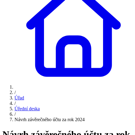
/
Úřad
/
Úřední deska
/
Návrh závěrečného účtu za rok 2024
Návrh závěrečného účtu za rok