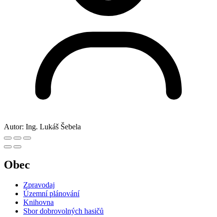
Autor:
Ing. Lukáš Šebela
Obec
Zpravodaj
Územní plánování
Knihovna
Sbor dobrovolných hasičů