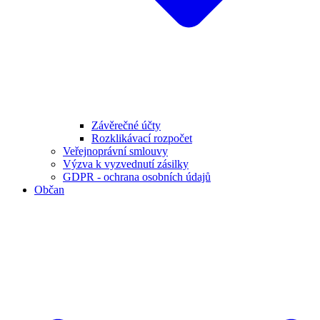
Závěrečné účty
Rozklikávací rozpočet
Veřejnoprávní smlouvy
Výzva k vyzvednutí zásilky
GDPR - ochrana osobních údajů
Občan