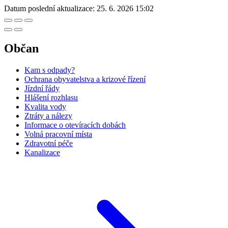
Datum poslední aktualizace:
25. 6. 2026 15:02
Občan
Kam s odpady?
Ochrana obyvatelstva a krizové řízení
Jízdní řády
Hlášení rozhlasu
Kvalita vody
Ztráty a nálezy
Informace o otevíracích dobách
Volná pracovní místa
Zdravotní péče
Kanalizace