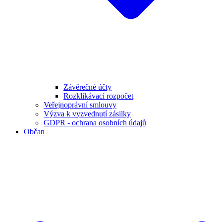
Závěrečné účty
Rozklikávací rozpočet
Veřejnoprávní smlouvy
Výzva k vyzvednutí zásilky
GDPR - ochrana osobních údajů
Občan