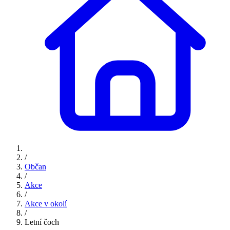
/
Občan
/
Akce
/
Akce v okolí
/
Letní čoch