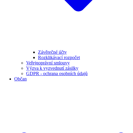
Závěrečné účty
Rozklikávací rozpočet
Veřejnoprávní smlouvy
Výzva k vyzvednutí zásilky
GDPR - ochrana osobních údajů
Občan