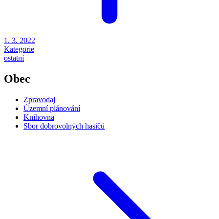
1. 3. 2022
Kategorie
ostatní
Obec
Zpravodaj
Územní plánování
Knihovna
Sbor dobrovolných hasičů