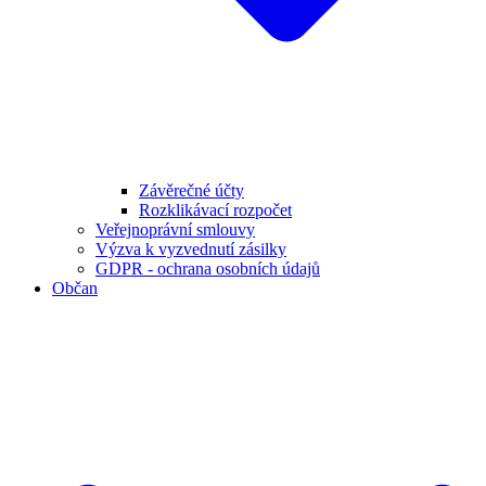
Závěrečné účty
Rozklikávací rozpočet
Veřejnoprávní smlouvy
Výzva k vyzvednutí zásilky
GDPR - ochrana osobních údajů
Občan