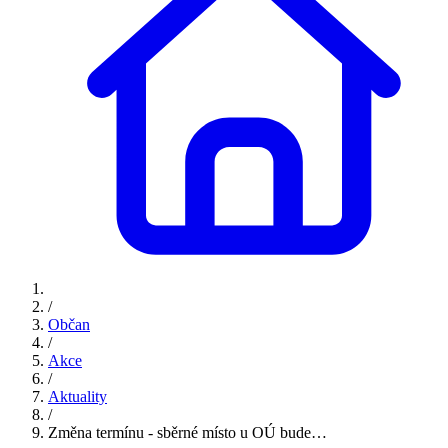
/
Občan
/
Akce
/
Aktuality
/
Změna termínu - sběrné místo u OÚ bude…