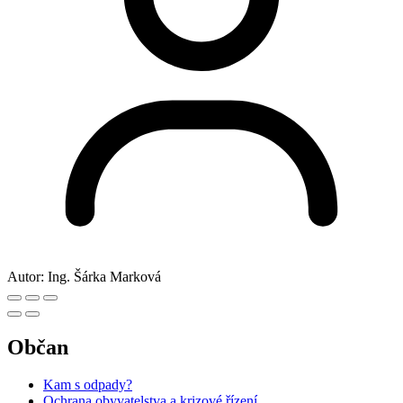
Autor:
Ing. Šárka Marková
Občan
Kam s odpady?
Ochrana obyvatelstva a krizové řízení