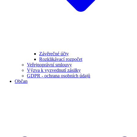
Závěrečné účty
Rozklikávací rozpočet
Veřejnoprávní smlouvy
Výzva k vyzvednutí zásilky
GDPR - ochrana osobních údajů
Občan