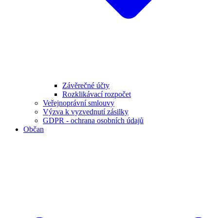
Závěrečné účty
Rozklikávací rozpočet
Veřejnoprávní smlouvy
Výzva k vyzvednutí zásilky
GDPR - ochrana osobních údajů
Občan