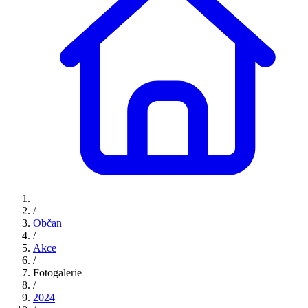
/
Občan
/
Akce
/
Fotogalerie
/
2024