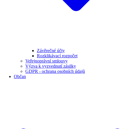
Závěrečné účty
Rozklikávací rozpočet
Veřejnoprávní smlouvy
Výzva k vyzvednutí zásilky
GDPR - ochrana osobních údajů
Občan