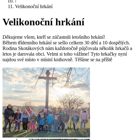
/
Velikonoční hrkání
Velikonoční hrkání
Děkujeme všem, kteří se zúčastnili letošního hrkání!
Během třídenního hrkání se sešlo celkem 30 dětí a 10 dospělých.
Rodina Skotákových nám každoročně půjčovala několik hrkačů a
letos je darovala obci. Velmi si toho vážíme! Tyto hrkačky nyní
najdou své místo v místní knihovně. Těšíme se na příště