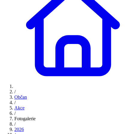
/
Občan
/
Akce
/
Fotogalerie
/
2026