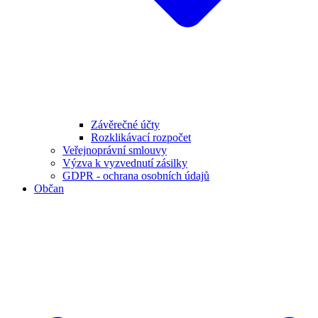
Závěrečné účty
Rozklikávací rozpočet
Veřejnoprávní smlouvy
Výzva k vyzvednutí zásilky
GDPR - ochrana osobních údajů
Občan