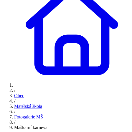
/
Obec
/
Mateřská škola
/
Fotogalerie MŠ
/
Maškarní karneval