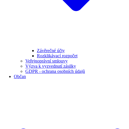
Závěrečné účty
Rozklikávací rozpočet
Veřejnoprávní smlouvy
Výzva k vyzvednutí zásilky
GDPR - ochrana osobních údajů
Občan