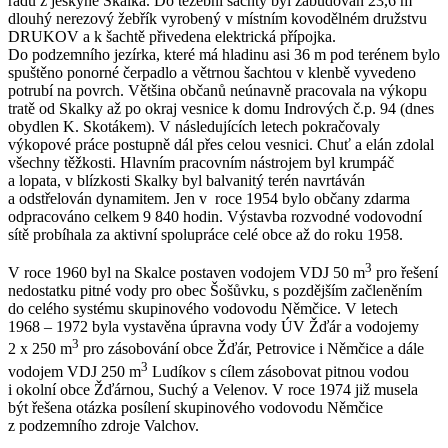
řádu z jeskyně Skalka. Do těžební šachty byl zabudován 23,6 m
dlouhý nerezový žebřík vyrobený v místním kovodělném družstvu
DRUKOV a k šachtě přivedena elektrická přípojka.
Do podzemního jezírka, které má hladinu asi 36 m pod terénem bylo
spuštěno ponorné čerpadlo a větrnou šachtou v klenbě vyvedeno
potrubí na povrch. Většina občanů neúnavně pracovala na výkopu
tratě od Skalky až po okraj vesnice k domu Indrových č.p. 94 (dnes
obydlen K. Skotákem). V následujících letech pokračovaly
výkopové práce postupně dál přes celou vesnici. Chuť a elán zdolal
všechny těžkosti. Hlavním pracovním nástrojem byl krumpáč
a lopata, v blízkosti Skalky byl balvanitý terén navrtáván
a odstřelován dynamitem. Jen v roce 1954 bylo občany zdarma
odpracováno celkem 9 840 hodin. Výstavba rozvodné vodovodní
sítě probíhala za aktivní spolupráce celé obce až do roku 1958.
3
V roce 1960 byl na Skalce postaven vodojem VDJ 50 m
pro řešení
nedostatku pitné vody pro obec Šošůvku, s pozdějším začleněním
do celého systému skupinového vodovodu Němčice. V letech
1968 – 1972 byla vystavěna úpravna vody ÚV Žďár a vodojemy
3
2 x 250 m
pro zásobování obce Žďár, Petrovice i Němčice a dále
3
vodojem VDJ 250 m
Ludíkov s cílem zásobovat pitnou vodou
i okolní obce Žďárnou, Suchý a Velenov. V roce 1974 již musela
být řešena otázka posílení skupinového vodovodu Němčice
z podzemního zdroje Valchov.