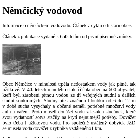
Němčický vodovod
Informace o němčickém vodovodu. Článek z cyklu o historii obce.
Článek z publikace vydané k 650. letům od první písemné zmínky.
Obec Němčice v minulosti trpěla nedostatkem vody jak pitné, tak
užitkové. V 40. letech minulého století čítala obec na 600 obyvatel,
kteří byli zásobeni pitnou vodou ze tří veřejných studní a dalších
studní soukromých. Studny přes značnou hloubku od 6 do 12 m
v době sucha vysychaly a občané neměli potřebné množství vody
ani na vaření. Proto museli donášet vodu z lesních studánek, které
svou vydatností sotva stačily na krytí nejnutnější potřeby. Dovážet
bylo třeba i užitkovou vodu. Pro společně ustájený dobytek JZD
se musela voda dovážet z rybníka vzdáleného1 km.