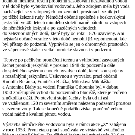
Jedinou možností řešení problému zásobování nezávadnou vodou
v té době bylo vybudování vodovodu. Jeho zdrojem měla být voda
nacházející se v zatopených podzemních prostorách vzniklých
po těžbě železné rudy. Němčičtí občané společně s boskovskými
jeskyňáři ve 40. letech minulého století marně pátrali po vstupech
do němčických jeskyní a po zazděných vchodech
do železnorudných dolů, které byly od roku 1876 uzavřeny. Ani
nejstarší občané vesnice v této době nemohli již vzpomenout, kde
byl přístup do podzemí. Vyprávělo se jen o ohromných prostorách
ve vápencové skále a velké hornické slavnosti v podzemí.
Teprve po pečlivém proměření terénu a vyhloubení zasypaných
šachet pronikli jeskyňáři v prosinci 1948 do podzemí a dále
do spletitého systému chodeb bývalých dolů, které jsou spojeny
s rozsáhlými jeskyněmi. Usilovnou a vytrvalou prací občanů
Rudolfa Beránka, Františka Blažka, Miloslava Mikuláška
a Antonína Blahy za vedení Františka Crhounka byl v dubnu
1950 zpřístupněn vchod do podzemního bludiště, které je tvořeno
z několika etáží. Po otevření stojní šachty, byla od ní asi
ve vzdálenosti 120 m severním směrem nalezena podzemní prostora
s jezerem vody. Tak se konečně podařilo získat poměrně velkou
vodní nádrž s kvalitní pitnou vodou.
Výstavba němčického vodovodu byla v rámci akce „Z“ zahájena
v roce 1953. První etapa prací spočívala ve výstavbě výtlačného