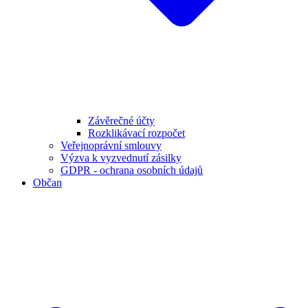
Závěrečné účty
Rozklikávací rozpočet
Veřejnoprávní smlouvy
Výzva k vyzvednutí zásilky
GDPR - ochrana osobních údajů
Občan