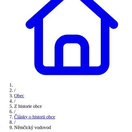
/
Obec
/
Z historie obce
/
Články o historii obce
/
Němčický vodovod